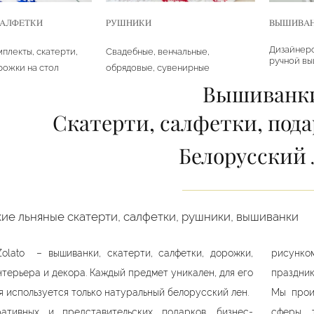
АЛФЕТКИ
ВЫШИВА
РУШНИКИ
Дизайнерс
плекты, скатерти,
Свадебные, венчальные,
ручной в
рожки на стол
обрядовые, сувенирные
Вышиванк
Скатерти, салфетки, пода
Белорусский 
ие льняные скатерти, салфетки, рушники, вышиванки
Zolato – вышиванки, скатерти, салфетки, дорожки,
рисунком
терьера и декора. Каждый предмет уникален, для его
праздник
я используется только натуральный белорусский лен.
Мы прои
ативных и представительских подарков, бизнес-
сферы т