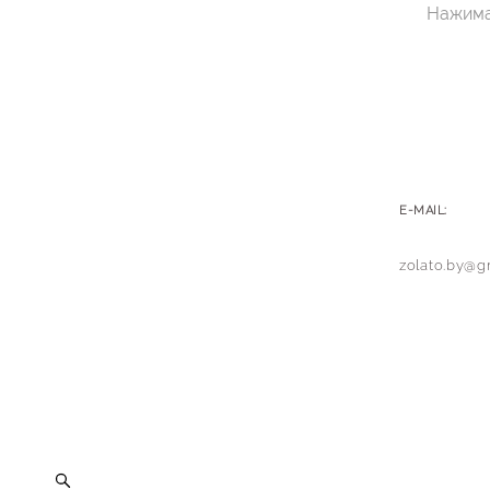
Нажима
E-MAIL:
zolato.by@g