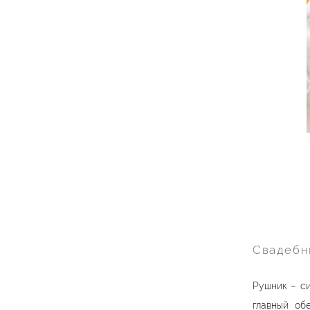
Свадебн
Рушник – си
главный об