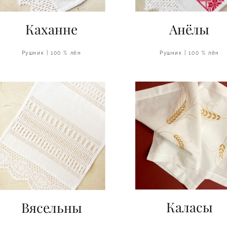
Каханне
Анёлы
Рушник | 100 % лён
Рушник | 100 % лён
Каласы
Вясельны