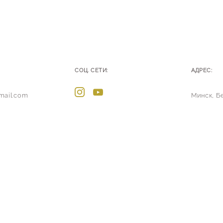
СОЦ. СЕТИ:
АДРЕС:
mail.com
Минск, Б
Политика обработки файлов c
Политика обработки персональн
сайт от vigbo