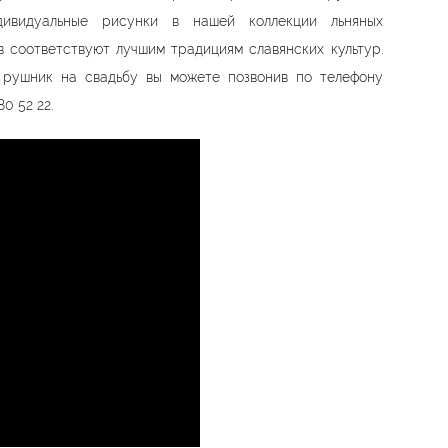
дивидуальные рисунки в нашей коллекции льняных
 соответствуют лучшим традициям славянских культур.
ь рушник на свадьбу вы можете позвонив по телефону
80 52 22
.