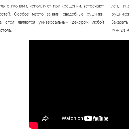
лы с иконами, используют при крещении, встречают
лен, ин
остей. Особое место заняли свадебные рушники.
рушников
а стол являются универсальным декором любой
Заказат
стола.
+375 29
7